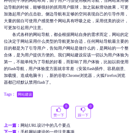
种明亮干净的网站布局，由于用户习惯使用横向导航，当网站采用侧
边导航的时候，能够很好的抓用用户眼球，加之鼠标滑动效果，可更
加激起用户的点击欲。侧边导航有足够的空间表现自己的引导作用，
大量的留白可使用户感觉整个网站具有呼吸之处，采用优美的设计，
可更加引起用户注意。
各式各样的网站导航，都会根据网站自身的需求而定，网站的定
位决定于网站采用什么类型的导航更加合适，任何网站导航最主要的
目的都是为了引导用户，告知用户网站是做什么的，是网站的一个整
合体，是为用户提供方便的。我们
网站建设
应该一切以为用户体验为
第一，不能单纯为了导航的好看，而影响了用户体验，比如以前使用
的flash导航，用户体验度方面就非常差（安装flash插件、容易崩溃、
加载慢、造成电脑卡），新的谷歌Chrome浏览器，火狐Firefox浏览
器都已经默认禁用flash了。
Tags：
网站建设
0
0
赞一下
踩一下
上一篇：
网站URL设计中的几个要点
下一篇：
手机网站建设的一些注意事项