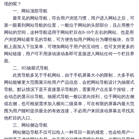
现的呢？
一、网站顶部导航
最常见的网站导航，符合用户浏览习惯，用户进入网站之后，可
第一眼看到网站导航的位置，一般位于网站的头部部分，且占用整个
网站的空间，这种导航适用于网站栏目在8-10个左右的网站。也是用
户浏览网站最常见的导航，可方便告知用户网站分为哪些板块。在导
航上面加入下拉菜单，可增加网站于用户的互动性，也可支持更多的
网站链接，用户可不用滚动滚动条即可直接进入网站任何一个栏目界
面。
二、H5抽屉式导航
此类导航多见于
手机网站
，由于手机屏幕大小的限制，大多
手机
网站
能够更大范围展示给用户产品信息，会把网站导航设计为抽屉式
导航。默认情况下是不直接显示导航的，需要用户点击某个按钮，才
会动态的显示出导航。抽屉式导航一般以竖向排列，位于网站的左侧
或右侧，也可根据需求加入横向二级菜单，可在有限的屏幕内最大范
围为用户随时提供最全的有效连接，不必用户来回滚动屏幕去寻找其
他栏目的入口。
三、网站侧边导航
网站侧边导航不仅可以给人一种耳目一新的感觉，也会给用户一