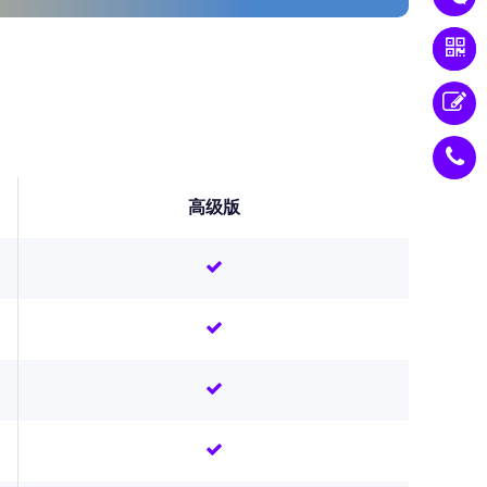
0
高级版