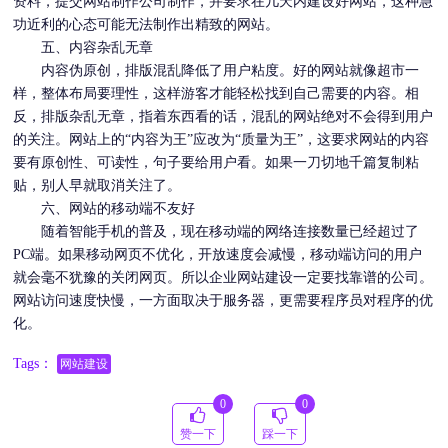
资料，提交网站制作公司制作，并要求在几天内建设好网站，这种急
功近利的心态可能无法制作出精致的网站。
五、内容杂乱无章
内容伪原创，排版混乱降低了用户粘度。好的网站就像超市一
样，整体布局要理性，这样游客才能轻松找到自己需要的内容。相
反，排版杂乱无章，指着东西看的话，混乱的网站绝对不会得到用户
的关注。网站上的“内容为王”应改为“质量为王”，这要求网站的内容
要有原创性、可读性，句子要给用户看。如果一刀切地千篇复制粘
贴，别人早就取消关注了。
六、网站的移动端不友好
随着智能手机的普及，现在移动端的网络连接数量已经超过了
PC端。如果移动网页不
优化
，开放速度会减慢，移动端访问的用户
就会毫不犹豫的关闭网页。所以企业
网站建设
一定要找靠谱的公司。
网站访问速度快慢，一方面取决于服务器，更需要程序员对程序的
优
化
。
Tags：
网站建设
0
0
赞一下
踩一下