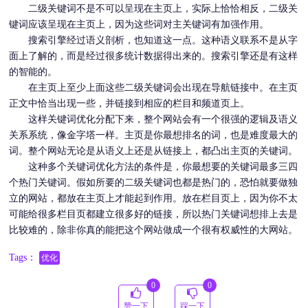
二级关键词不是不可以呈现在主页上，实际上恰恰相反，二级关
键词应该呈现在主页上，因为这些词对主关键词有加强作用。
搜索引擎经过语义剖析，也知道这一点。这种语义联系不是从字
面上了解的，而是经过很多统计数据得出来的。搜索引擎还是有这样
的智能的。
在主页上至少上面这些二级关键词会出现在导航链接中。在主页
正文中恰当出现一些，并链接到相应的栏目和频道页上。
这样关键词
优化
分配下来，整个网站会有一个很强的逻辑及语义
关系系统，像金字塔一样。主页是你最想排名的词，也是难度最大的
词。整个网站无论是从语义上还是从链接上，都凸出主页的关键词。
这种多个关键词
优化
方法的条件是，你最想要的关键词最多三四
个热门关键词。假如所要的二级关键词也都是热门的，恐怕就要做独
立的网站，都放在主页上才能起到作用。放在栏目页上，因为你不太
可能给很多栏目页都建立很多好的链接，所以热门关键词想排上去是
比较难的，除非你真的能把这个网站做成一个很有权威性的大网站。
Tags：
优化
0
0
赞一下
踩一下